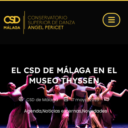
EL CSD DE MÁLAGA EN EL
MUSEO THYSSEN
CSD de Málaga
17 mayo, 2023
Agenda
,
Noticias externas
,
Novedades