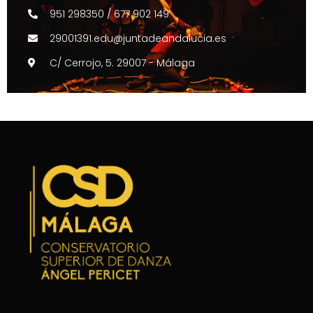
951 298350 / 677 902 149
29001391.edu@juntadeandalucia.es
C/ Cerrojo, 5. 29007 - Málaga