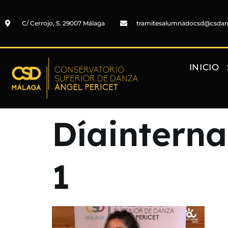
C/ Cerrojo, 5. 29007 Málaga
tramitesalumnadocsd@csda
INICIO
Díaintern
1