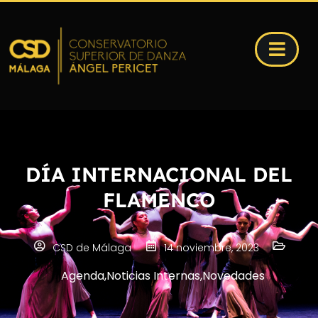
DÍA INTERNACIONAL DEL
FLAMENCO
CSD de Málaga
14 noviembre, 2023
Agenda
,
Noticias Internas
,
Novedades