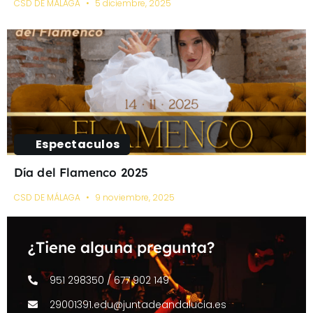
CSD DE MÁLAGA
5 diciembre, 2025
Espectaculos
Día del Flamenco 2025
CSD DE MÁLAGA
9 noviembre, 2025
¿Tiene alguna pregunta?
951 298350 / 677 902 149
29001391.edu@juntadeandalucia.es