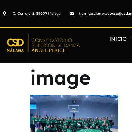
C/ Cerrojo, 5. 29007 Málaga
tramitesalumnadocsd@csda
INICIO
image