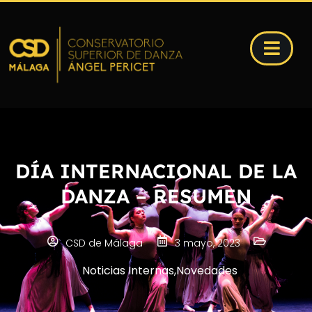
DÍA INTERNACIONAL DE LA
DANZA – RESUMEN
CSD de Málaga
3 mayo, 2023
Noticias Internas
,
Novedades