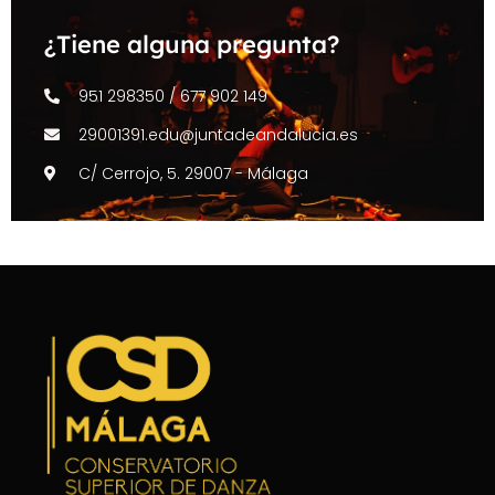
¿Tiene alguna pregunta?
951 298350 / 677 902 149
29001391.edu@juntadeandalucia.es
C/ Cerrojo, 5. 29007 - Málaga