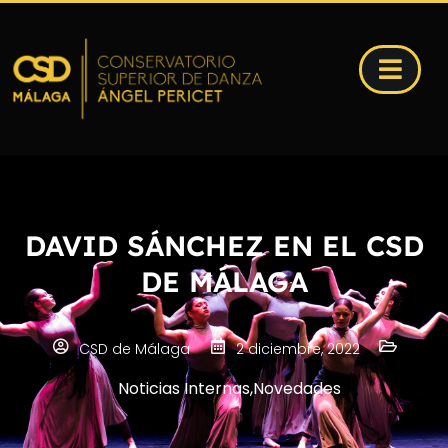
DAVID SÁNCHEZ EN EL CSD
DE MÁLAGA
CSD de Málaga
2 diciembre, 2022
Noticias Internas
,
Novedades