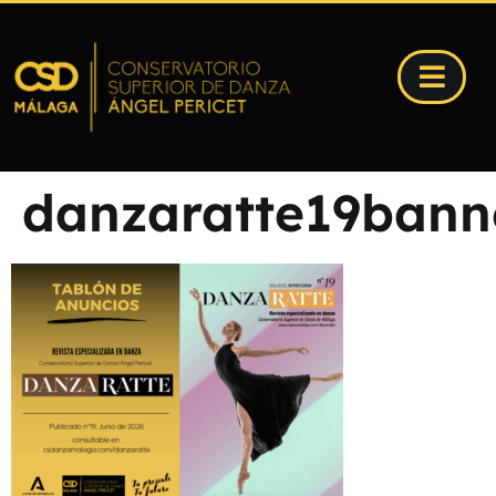
danzaratte19bann