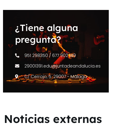
¿Tiene alguna
pregunta?
951 298350 / 677 902 149
29001391.edu@juntadeandalucia.es
C/ Cerrojo, 5. 29007 - Málaga
Noticias externas