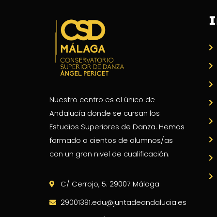
I
Nuestro centro es el único de
Andalucía donde se cursan los
Estudios Superiores de Danza. Hemos
formado a cientos de alumnos/as
con un gran nivel de cualificación.
C/ Cerrojo, 5. 29007 Málaga
29001391.edu@juntadeandalucia.es