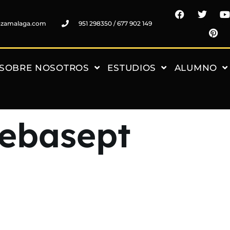
nzamalaga.com
951 298350 / 677 902 149
SOBRE NOSOTROS
ESTUDIOS
ALUMNO
ebasept