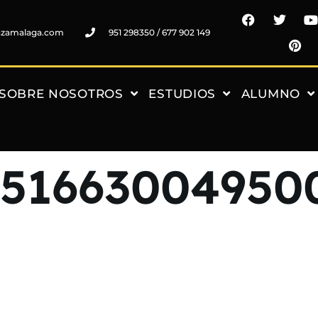
nzamalaga.com
951 298350 / 677 902 149
SOBRE NOSOTROS
ESTUDIOS
ALUMNO
951663004950