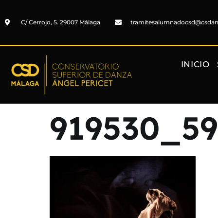
C/ Cerrojo, 5. 29007 Málaga
tramitesalumnadocsd@csda
INICIO
919530_5