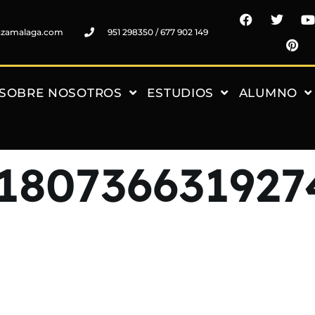
nzamalaga.com
951 298350 / 677 902 149
SOBRE NOSOTROS
ESTUDIOS
ALUMNO
18073663192