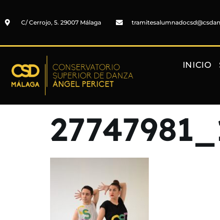
C/ Cerrojo, 5. 29007 Málaga
tramitesalumnadocsd@csda
INICIO
27747981_