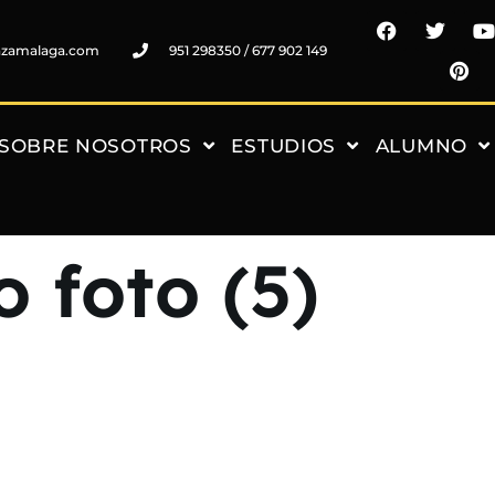
nzamalaga.com
951 298350 / 677 902 149
SOBRE NOSOTROS
ESTUDIOS
ALUMNO
o foto (5)