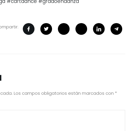
ga
#cartdance
#gradoendanza
mpartir:
a
icada.
Los campos obligatorios están marcados con
*