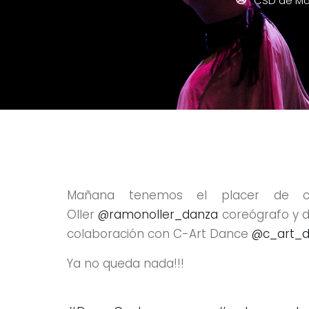
CSD de Má
Mañana tenemos el placer de c
Oller
@ramonoller_danza
coreógrafo y d
colaboración con C-Art Dance
@c_art_
Ya no queda nada!!!