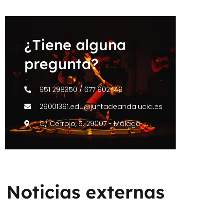
¿Tiene alguna
pregunta?
951 298350 / 677 902 149
29001391.edu@juntadeandalucia.es
C/ Cerrojo, 5. 29007 - Málaga
Noticias externas