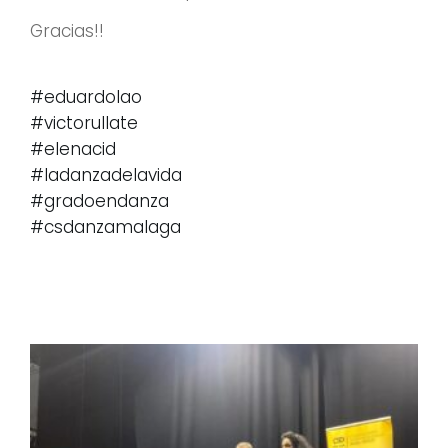
Gracias!!
#eduardolao
#victorullate
#elenacid
#ladanzadelavida
#gradoendanza
#csdanzamalaga