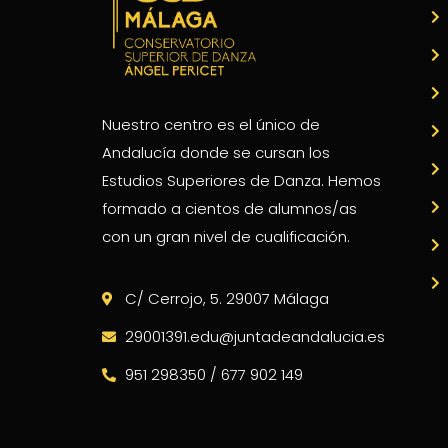
Nuestro centro es el único de
Andalucía donde se cursan los
Estudios Superiores de Danza. Hemos
formado a cientos de alumnos/as
con un gran nivel de cualificación.
C/ Cerrojo, 5. 29007 Málaga
29001391.edu@juntadeandalucia.es
951 298350 / 677 902 149