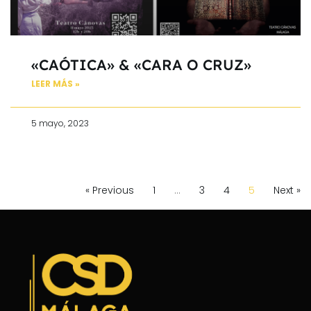
«CAÓTICA» & «CARA O CRUZ»
LEER MÁS »
5 mayo, 2023
« Previous
1
…
3
4
5
Next »