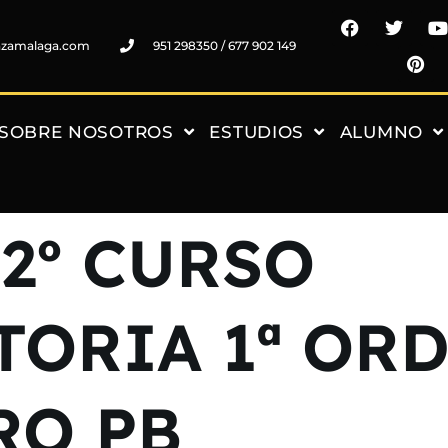
nzamalaga.com
951 298350 / 677 902 149
SOBRE NOSOTROS
ESTUDIOS
ALUMNO
 2º CURSO
ORIA 1ª OR
RO PB