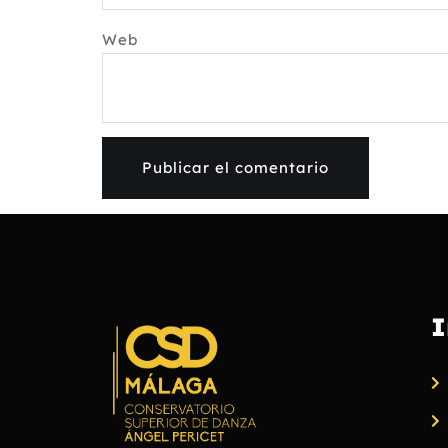
Web
I