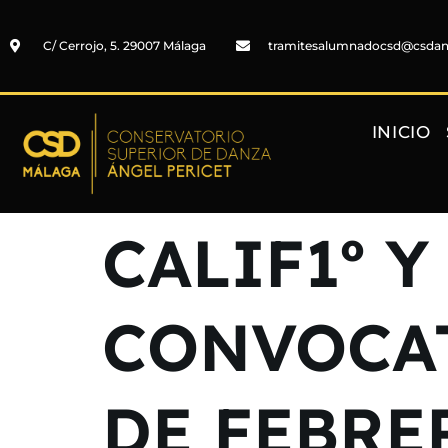
C/ Cerrojo, 5. 29007 Málaga
tramitesalumnadocsd@csda
INICIO
CALIF1º Y
CONVOCAT
DE FEBRE