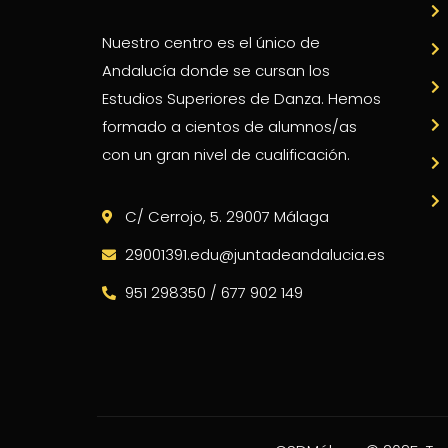
Nuestro centro es el único de
Andalucía donde se cursan los
Estudios Superiores de Danza. Hemos
formado a cientos de alumnos/as
con un gran nivel de cualificación.
C/ Cerrojo, 5. 29007 Málaga
29001391.edu@juntadeandalucia.es
951 298350 / 677 902 149