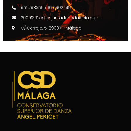
951 298350 / 677 902 149
29001391.edu@juntadeandalucia.es
C/ Cerrojo, 5. 29007 - Málaga