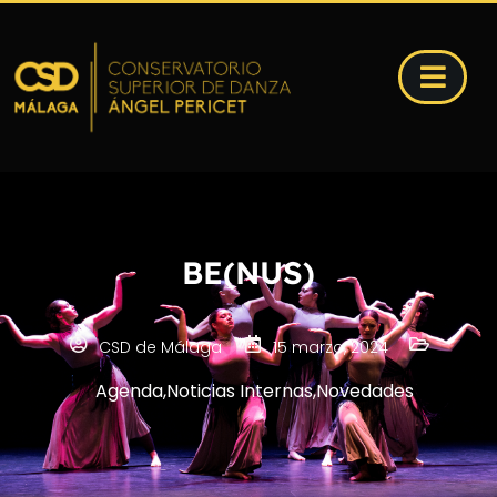
BE(NUS)
CSD de Málaga
15 marzo, 2024
Agenda
,
Noticias Internas
,
Novedades