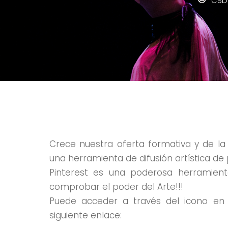
CSD
Crece nuestra oferta formativa y de la 
una herramienta de difusión artística de 
Pinterest es una poderosa herramient
comprobar el poder del Arte!!!
Puede acceder a través del icono e
siguiente enlace: