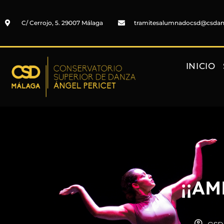
C/ Cerrojo, 5. 29007 Málaga
tramitesalumnadocsd@csda
INICIO
¡¡A