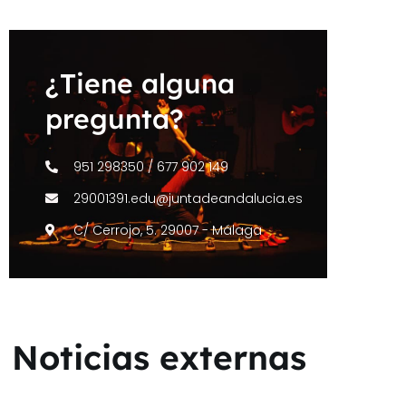
¿Tiene alguna
pregunta?
951 298350 / 677 902 149
29001391.edu@juntadeandalucia.es
C/ Cerrojo, 5. 29007 - Málaga
Noticias externas