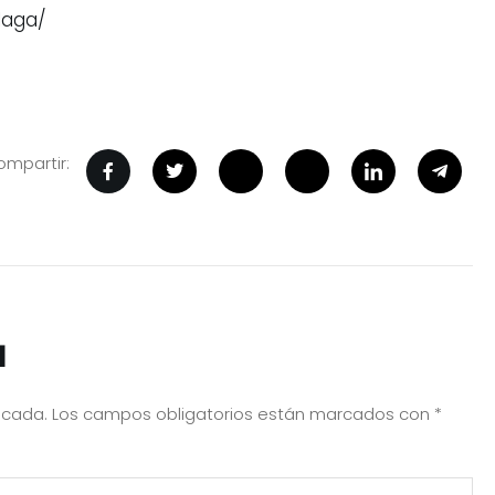
laga/
mpartir:
a
icada.
Los campos obligatorios están marcados con
*