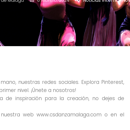
Noticias Internas
,
No
 de Málaga
6 febrero, 2024
mano, nuestras redes sociales. Explora Pinterest,
primer nivel. ¡Únete a nosotros!
a de inspiración para la creación, no dejes de
n nuestra web www.csdanzamalaga.com o en el