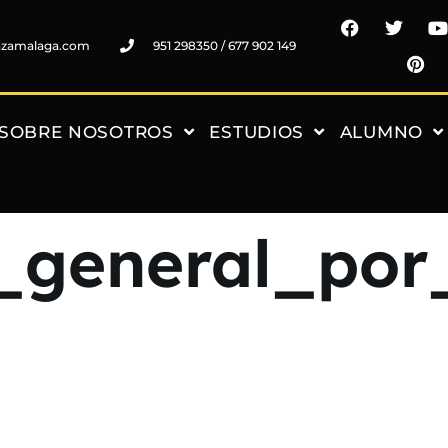
nzamalaga.com
951 298350 / 677 902 149
SOBRE NOSOTROS
ESTUDIOS
ALUMNO
_general_por