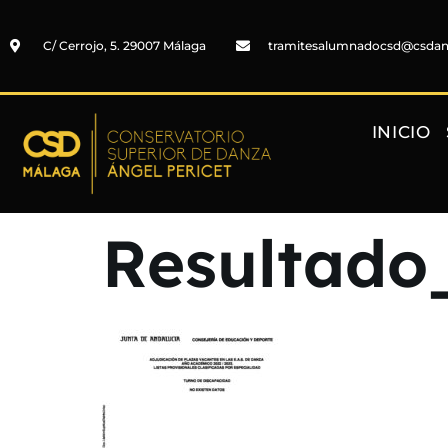
C/ Cerrojo, 5. 29007 Málaga
tramitesalumnadocsd@csda
INICIO
Resultado