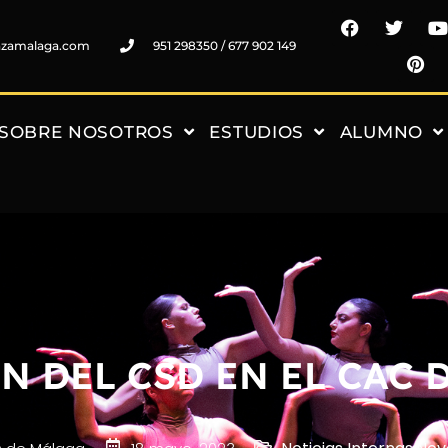
nzamalaga.com
951 298350 / 677 902 149
SOBRE NOSOTROS
ESTUDIOS
ALUMNO
N DEL CSD EN EL CAC 