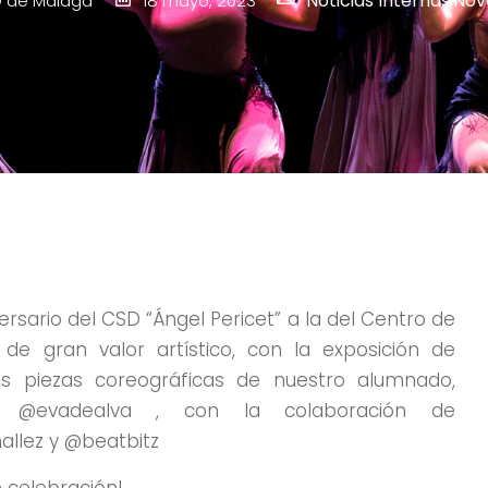
Noticias Internas
,
Nov
 de Málaga
18 mayo, 2023
versario del CSD “Ángel Pericet” a la del Centro de
e gran valor artístico, con la exposición de
ias piezas coreográficas de nuestro alumnado,
evadealva , con la colaboración de
allez y @beatbitz
 celebración!