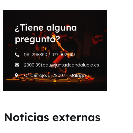
¿Tiene alguna
pregunta?
951 298350 / 677 902 149
29001391.edu@juntadeandalucia.es
C/ Cerrojo, 5. 29007 - Málaga
Noticias externas