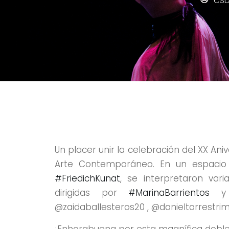
CSD
Un placer unir la celebración del XX Ani
Arte Contemporáneo. En un espacio d
#FriedichKunat
, se interpretaron var
dirigidas por
#MarinaBarrientos
y @
@zaidaballesteros20 , @danieltorrestrim
¡Enhorabuena por esta magnífica doble