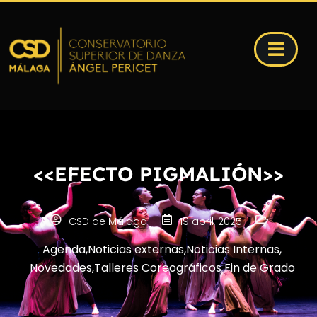
<<EFECTO PIGMALIÓN>>
CSD de Málaga
19 abril, 2025
Agenda
,
Noticias externas
,
Noticias Internas
,
Novedades
,
Talleres Coreográficos Fin de Grado