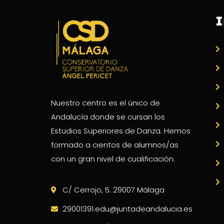
I
Nuestro centro es el único de
Andalucía donde se cursan los
Estudios Superiores de Danza. Hemos
formado a cientos de alumnos/as
con un gran nivel de cualificación.
C/ Cerrojo, 5. 29007 Málaga
29001391.edu@juntadeandalucia.es