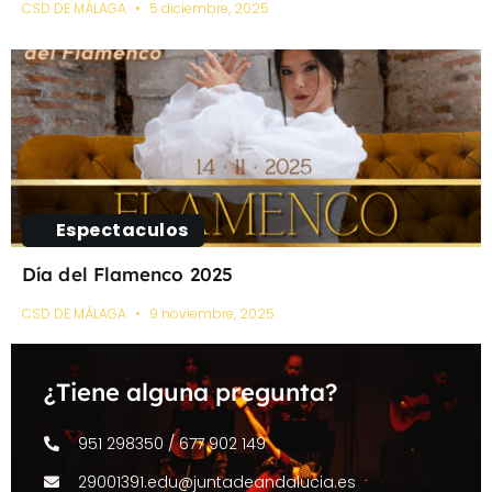
CSD DE MÁLAGA
5 diciembre, 2025
Espectaculos
Día del Flamenco 2025
CSD DE MÁLAGA
9 noviembre, 2025
¿Tiene alguna pregunta?
951 298350 / 677 902 149
29001391.edu@juntadeandalucia.es