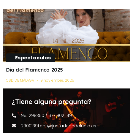
Espectaculos
Día del Flamenco 2025
CSD DE MÁLAGA
9 noviembre, 2025
¿Tiene alguna pregunta?
951 298350 / 677 902 149
29001391.edu@juntadeandalucia.es