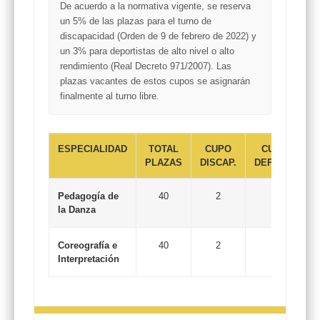
De acuerdo a la normativa vigente, se reserva
un
5%
de las plazas para el turno de
discapacidad
(Orden de 9 de febrero de 2022) y
un
3%
para
deportistas de alto nivel
o alto
rendimiento (Real Decreto 971/2007). Las
plazas vacantes de estos cupos se asignarán
finalmente al turno libre.
ESPECIALIDAD
TOTAL
CUPO
CUPO
T
PLAZAS
DISCAP.
DEPORT.
Pedagogía de
40
2
2
la Danza
Coreografía e
40
2
2
Interpretación